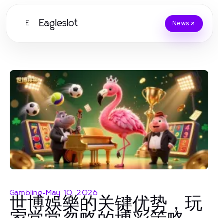
Eagleslot
E
News
Gambling
-
May 10, 2026
世博娛樂的关键优势，玩