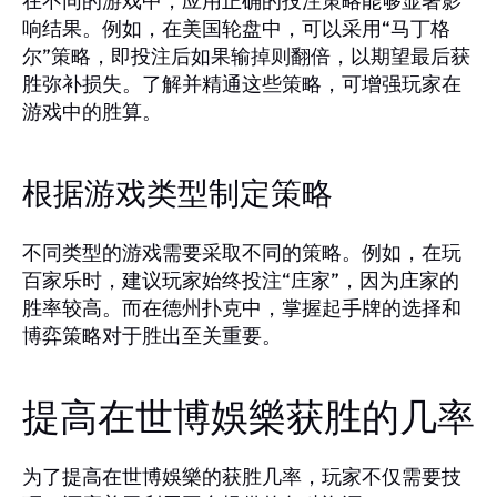
在不同的游戏中，应用正确的投注策略能够显著影
响结果。例如，在美国轮盘中，可以采用“马丁格
尔”策略，即投注后如果输掉则翻倍，以期望最后获
胜弥补损失。了解并精通这些策略，可增强玩家在
游戏中的胜算。
根据游戏类型制定策略
不同类型的游戏需要采取不同的策略。例如，在玩
百家乐时，建议玩家始终投注“庄家”，因为庄家的
胜率较高。而在德州扑克中，掌握起手牌的选择和
博弈策略对于胜出至关重要。
提高在世博娛樂获胜的几率
为了提高在世博娛樂的获胜几率，玩家不仅需要技