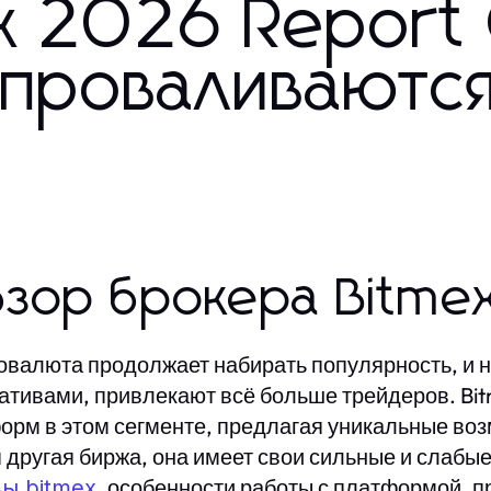
x 2026 Report 
 проваливаютс
зор брокера Bitme
овалюта продолжает набирать популярность, и 
ативами, привлекают всё больше трейдеров. Bit
орм в этом сегменте, предлагая уникальные возм
 другая биржа, она имеет свои сильные и слабы
, особенности работы с платформой, п
ы bitmex