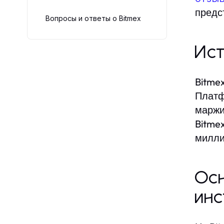
предс
Вопросы и ответы о Bitmex
Ист
Bitme
Платф
маржи
Bitme
милли
Осн
ин