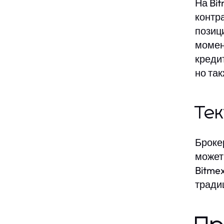
На Bi
контр
позиц
момен
креди
но так
Тек
Броке
может
Bitme
тради