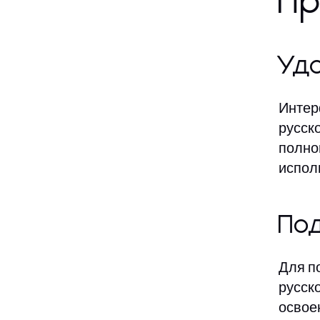
Пр
Удо
Интер
русск
полно
испол
По
Для п
русск
освое