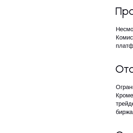
Про
Несмо
Комис
платф
Отс
Огран
Кроме
трейд
биржа