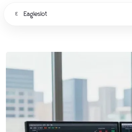
Eagleslot
E