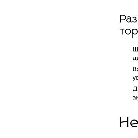
Раз
тор
Ш
д
В
у
Д
а
Не