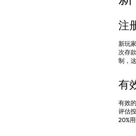
注
新玩家
次存
制，
有
有效
评估投
20%