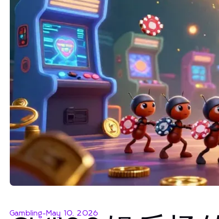
Gambling
-
May 10, 2026