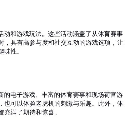
系列活动和游戏玩法。这些活动涵盖了从体育赛事
时，具有高参与度和社交互动的游戏选项，让
趣味性。
、创新的电子游戏、丰富的体育赛事和现场荷官游
，也可以体验老虎机的刺激与乐趣。此外，体
都充满了期待和惊喜。