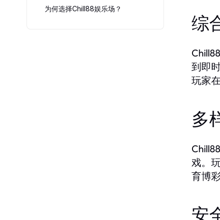
为何选择Chill88娱乐场？
综
Chi
到即
玩家
多
Chi
戏。
育博
安