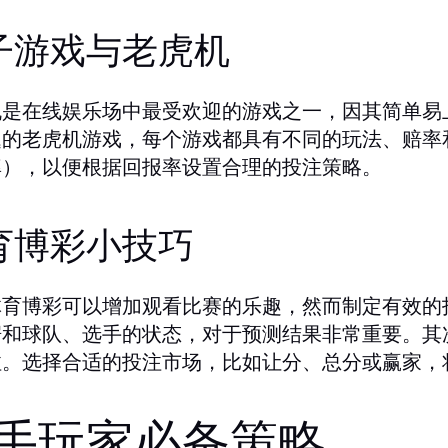
子游戏与老虎机
是在线娱乐场中最受欢迎的游戏之一，因其简单易上手
题的老虎机游戏，每个游戏都具有不同的玩法、赔率
率），以便根据回报率设置合理的投注策略。
育博彩小技巧
体育博彩可以增加观看比赛的乐趣，然而制定有效的
据和球队、选手的状态，对于预测结果非常重要。其
注。选择合适的投注市场，比如让分、总分或赢家，
手玩家必备策略