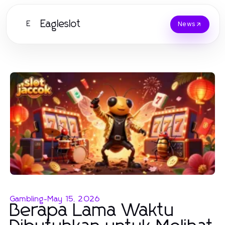
Eagleslot
E
News
Gambling
-
May 15, 2026
Berapa Lama Waktu