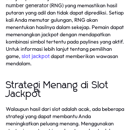
(RNG) yang memastikan hasil
number generator
putaran yang adil dan tidak dapat diprediksi. Setiap
kali Anda memutar gulungan, RNG akan
menentukan hasilnya dalam sekejap. Pemain dapat
memenangkan jackpot dengan mendapatkan
kombinasi simbol tertentu pada paylines yang aktif.
Untuk informasi lebih lanjut tentang pemilihan
game,
dapat memberikan wawasan
slot jackpot
mendalam.
Strategi Menang di Slot
Jackpot
Walaupun hasil dari slot adalah acak, ada beberapa
strategi yang dapat membantu Anda
meningkatkan peluang menang. Menggunakan