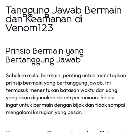
Tanggung Jawab Bermain
dan Keamanan di
Venom123
Prinsip Bermain yang
Bertanggung Jawab
Sebelum mulai bermain, penting untuk menetapkan
prinsip bermain yang bertanggung jawab. Ini
termasuk menentukan batasan waktu dan uang
yang akan digunakan dalam permainan. Selalu
ingat untuk bermain dengan bijak dan tidak sampai
mengalami kerugian yang besar.