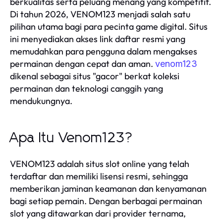
berkualitas serta peluang menang yang kompetitif.
Di tahun 2026, VENOM123 menjadi salah satu
pilihan utama bagi para pecinta game digital. Situs
ini menyediakan akses link daftar resmi yang
memudahkan para pengguna dalam mengakses
permainan dengan cepat dan aman.
venom123
dikenal sebagai situs "gacor" berkat koleksi
permainan dan teknologi canggih yang
mendukungnya.
Apa Itu Venom123?
VENOM123 adalah situs slot online yang telah
terdaftar dan memiliki lisensi resmi, sehingga
memberikan jaminan keamanan dan kenyamanan
bagi setiap pemain. Dengan berbagai permainan
slot yang ditawarkan dari provider ternama,