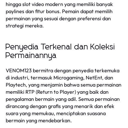
hingga slot video modern yang memiliki banyak
paylines dan fitur bonus. Pemain dapat memilih
permainan yang sesuai dengan preferensi dan
strategi mereka.
Penyedia Terkenal dan Koleksi
Permainannya
VENOM123 bermitra dengan penyedia terkemuka
di industri, termasuk Microgaming, NetEnt, dan
Playtech, yang menjamin bahwa semua permainan
memiliki RTP (Return to Player) yang baik dan
pengalaman bermain yang adil. Semua permainan
dirancang dengan grafis yang menarik dan efek
suara yang memukau, menciptakan suasana
bermain yang mendebarkan.