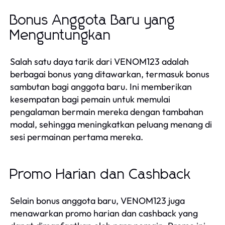
Bonus Anggota Baru yang
Menguntungkan
Salah satu daya tarik dari VENOM123 adalah
berbagai bonus yang ditawarkan, termasuk bonus
sambutan bagi anggota baru. Ini memberikan
kesempatan bagi pemain untuk memulai
pengalaman bermain mereka dengan tambahan
modal, sehingga meningkatkan peluang menang di
sesi permainan pertama mereka.
Promo Harian dan Cashback
Selain bonus anggota baru, VENOM123 juga
menawarkan promo harian dan cashback yang