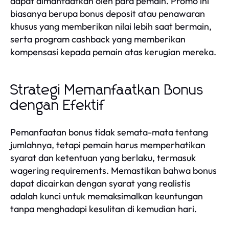
dapat dimanfaatkan oleh para pemain. Promo ini
biasanya berupa bonus deposit atau penawaran
khusus yang memberikan nilai lebih saat bermain,
serta program cashback yang memberikan
kompensasi kepada pemain atas kerugian mereka.
Strategi Memanfaatkan Bonus
dengan Efektif
Pemanfaatan bonus tidak semata-mata tentang
jumlahnya, tetapi pemain harus memperhatikan
syarat dan ketentuan yang berlaku, termasuk
wagering requirements. Memastikan bahwa bonus
dapat dicairkan dengan syarat yang realistis
adalah kunci untuk memaksimalkan keuntungan
tanpa menghadapi kesulitan di kemudian hari.