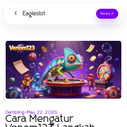
Eagleslot
E
News
Gambling
-
May 22, 2026
Cara Mengatur