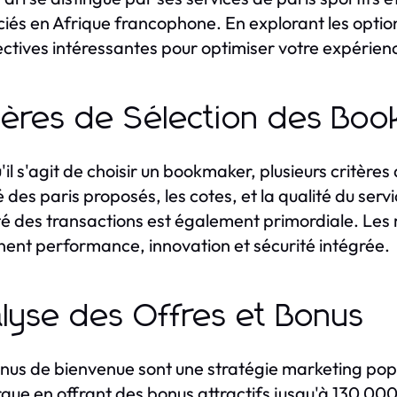
iés en Afrique francophone. En explorant les optio
ctives intéressantes pour optimiser votre expérienc
tères de Sélection des Bo
il s'agit de choisir un bookmaker, plusieurs critères 
 des paris proposés, les cotes, et la qualité du servi
té des transactions est également primordiale. Les
ent performance, innovation et sécurité intégrée.
lyse des Offres et Bonus
nus de bienvenue sont une stratégie marketing pop
ue en offrant des bonus attractifs jusqu'à 130 000