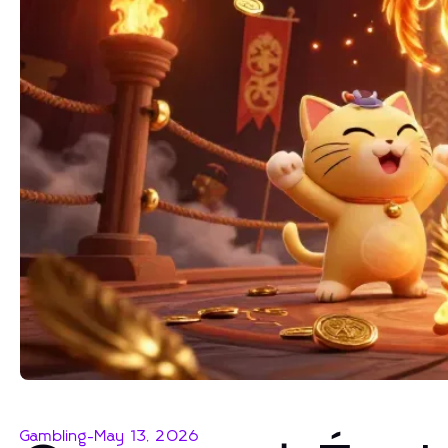
Gambling
-
May 13, 2026