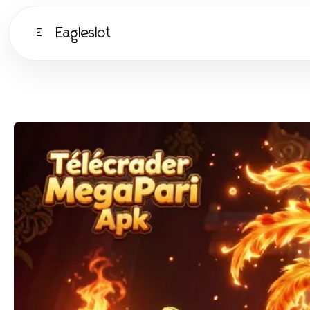
Eagleslot
E