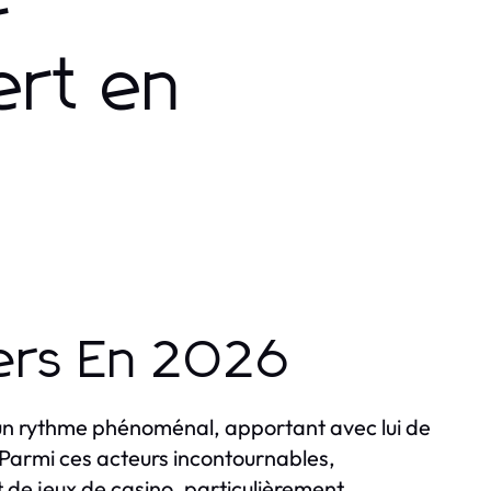
r
rt en
kers En 2026
 à un rythme phénoménal, apportant avec lui de
 Parmi ces acteurs incontournables,
t de jeux de casino, particulièrement