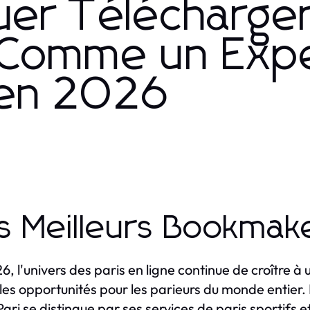
er Télécharge
 Comme un Expe
s en 2026
s Meilleurs Bookma
6, l'univers des paris en ligne continue de croître
les opportunités pour les parieurs du monde entier.
ri se distingue par ses services de paris sportifs e