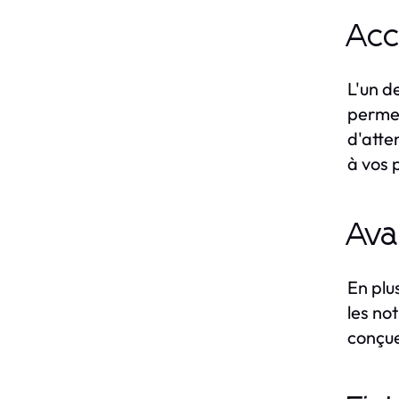
Acc
L'un d
permet
d'atte
à vos 
Ava
En plu
les no
conçue