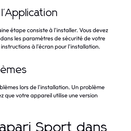
l'Application
ine étape consiste à l'installer. Vous devez
s dans les paramètres de sécurité de votre
nstructions à l'écran pour l'installation.
lèmes
oblèmes lors de l'installation. Un problème
ez que votre appareil utilise une version
gapari Sport dans