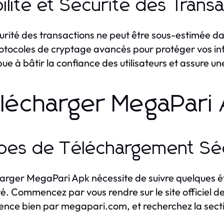
bilité et Sécurité des Trans
urité des transactions ne peut être sous-estimée da
otocoles de cryptage avancés pour protéger vos inf
bue à bâtir la confiance des utilisateurs et assure un
lécharger MegaPari 
pes de Téléchargement Sé
arger MegaPari Apk nécessite de suivre quelques ét
té. Commencez par vous rendre sur le site officiel 
ce bien par megapari.com, et recherchez la sectio