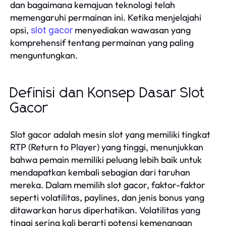
dan bagaimana kemajuan teknologi telah
memengaruhi permainan ini. Ketika menjelajahi
opsi,
menyediakan wawasan yang
slot gacor
komprehensif tentang permainan yang paling
menguntungkan.
Definisi dan Konsep Dasar Slot
Gacor
Slot gacor adalah mesin slot yang memiliki tingkat
RTP (Return to Player) yang tinggi, menunjukkan
bahwa pemain memiliki peluang lebih baik untuk
mendapatkan kembali sebagian dari taruhan
mereka. Dalam memilih slot gacor, faktor-faktor
seperti volatilitas, paylines, dan jenis bonus yang
ditawarkan harus diperhatikan. Volatilitas yang
tinggi sering kali berarti potensi kemenangan