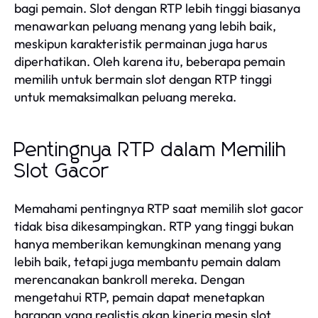
bagi pemain. Slot dengan RTP lebih tinggi biasanya
menawarkan peluang menang yang lebih baik,
meskipun karakteristik permainan juga harus
diperhatikan. Oleh karena itu, beberapa pemain
memilih untuk bermain slot dengan RTP tinggi
untuk memaksimalkan peluang mereka.
Pentingnya RTP dalam Memilih
Slot Gacor
Memahami pentingnya RTP saat memilih slot gacor
tidak bisa dikesampingkan. RTP yang tinggi bukan
hanya memberikan kemungkinan menang yang
lebih baik, tetapi juga membantu pemain dalam
merencanakan bankroll mereka. Dengan
mengetahui RTP, pemain dapat menetapkan
harapan yang realistis akan kinerja mesin slot