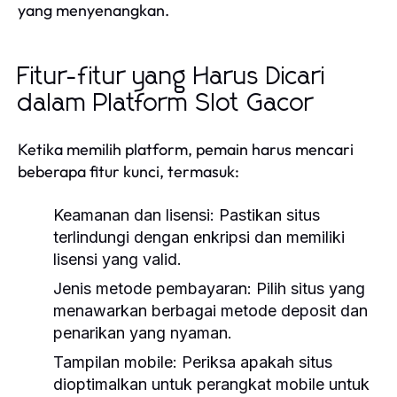
yang menyenangkan.
Fitur-fitur yang Harus Dicari
dalam Platform Slot Gacor
Ketika memilih platform, pemain harus mencari
beberapa fitur kunci, termasuk:
Keamanan dan lisensi:
Pastikan situs
terlindungi dengan enkripsi dan memiliki
lisensi yang valid.
Jenis metode pembayaran:
Pilih situs yang
menawarkan berbagai metode deposit dan
penarikan yang nyaman.
Tampilan mobile:
Periksa apakah situs
dioptimalkan untuk perangkat mobile untuk