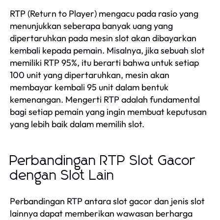
RTP (Return to Player) mengacu pada rasio yang
menunjukkan seberapa banyak uang yang
dipertaruhkan pada mesin slot akan dibayarkan
kembali kepada pemain. Misalnya, jika sebuah slot
memiliki RTP 95%, itu berarti bahwa untuk setiap
100 unit yang dipertaruhkan, mesin akan
membayar kembali 95 unit dalam bentuk
kemenangan. Mengerti RTP adalah fundamental
bagi setiap pemain yang ingin membuat keputusan
yang lebih baik dalam memilih slot.
Perbandingan RTP Slot Gacor
dengan Slot Lain
Perbandingan RTP antara slot gacor dan jenis slot
lainnya dapat memberikan wawasan berharga