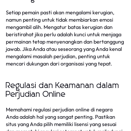
Setiap pemain pasti akan mengalami kerugian,
namun penting untuk tidak membiarkan emosi
mengambil alih. Mengatur batas kerugian dan
beristirahat jika perlu adalah kunci untuk menjaga
permainan tetap menyenangkan dan bertanggung
jawab. Jika Anda atau seseorang yang Anda kenal
mengalami masalah perjudian, penting untuk
mencari dukungan dari organisasi yang tepat.
Regulasi dan Keamanan dalam
Perjudian Online
Memahami regulasi perjudian online di negara
Anda adalah hal yang sangat penting. Pastikan
situs yang Anda pilih memiliki lisensi yang sesuai