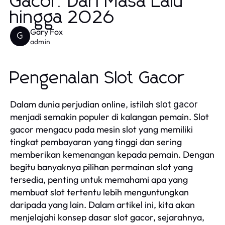
Gacor: Dari Masa Lalu
hingga 2026
Gary Fox
G
admin
Pengenalan Slot Gacor
Dalam dunia perjudian online, istilah
slot gacor
menjadi semakin populer di kalangan pemain. Slot
gacor mengacu pada mesin slot yang memiliki
tingkat pembayaran yang tinggi dan sering
memberikan kemenangan kepada pemain. Dengan
begitu banyaknya pilihan permainan slot yang
tersedia, penting untuk memahami apa yang
membuat slot tertentu lebih menguntungkan
daripada yang lain. Dalam artikel ini, kita akan
menjelajahi konsep dasar slot gacor, sejarahnya,