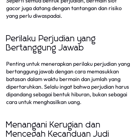
Seperti semua bentuk perjudian, bermain slot
gacor juga datang dengan tantangan dan risiko
yang perlu diwaspadai.
Perilaku Perjudian yang
Bertanggung Jawab
Penting untuk menerapkan perilaku perjudian yang
bertanggung jawab dengan cara memasukkan
batasan dalam waktu bermain dan jumlah yang
dipertaruhkan. Selalu ingat bahwa perjudian harus
dipandang sebagai bentuk hiburan, bukan sebagai
cara untuk menghasilkan uang.
Menangani Kerugian dan
Mencegah Kecanduan Judi